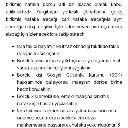
birikmiş nafaka borcu adi bir alacak olarak kabul
edilmektedir. Yargıtay’ın yerleşik içtihatlarına göre,
birikmiş nafaka alacağı, cari nafaka alacağıyla aynı
önceliğe sahip değildir. İşte ödenmeyen birikmiş nafaka
alacağı için izlenecek icra takip süreci:
İcra takibi başlatılır ve itiraz olmadığı takdirde takip
dosyası kesinleştirilir.
Borçlu kişinin adına kayıtlı taşınır veya taşınmaz mal
varsa, üzerine haciz işlemi uygulanır.
Borçlu kişi Sosyal Güvenlik Kurumu (SGK)
kapsamında çalışıyorsa, maaşının dörtte birine
haciz konulabilir.
Borçlu kişi emekli ise, emekli maaşına birikmiş
nafaka için haciz uygulanabilir.
İcra takibine rağmen nafaka yükümlüsü borcunu
ödemezse, nafaka alacaklısı icra ceza
mahkemesine başvurarak nafaka yükümlüsünün 3