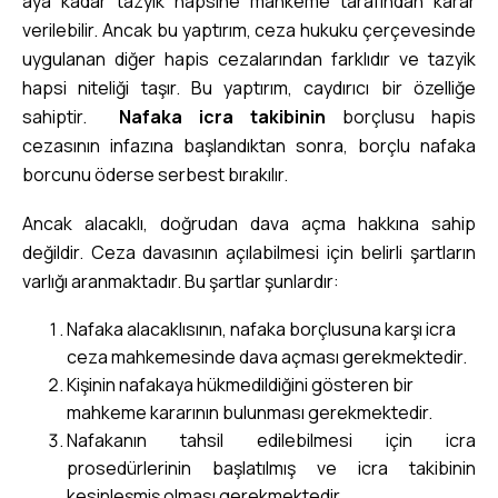
aya kadar tazyik hapsine mahkeme tarafından karar
verilebilir. Ancak bu yaptırım, ceza hukuku çerçevesinde
uygulanan diğer hapis cezalarından farklıdır ve tazyik
hapsi niteliği taşır. Bu yaptırım, caydırıcı bir özelliğe
sahiptir.
Nafaka icra takibinin
borçlusu hapis
cezasının infazına başlandıktan sonra, borçlu nafaka
borcunu öderse serbest bırakılır.
Ancak alacaklı, doğrudan dava açma hakkına sahip
değildir. Ceza davasının açılabilmesi için belirli şartların
varlığı aranmaktadır. Bu şartlar şunlardır:
Nafaka alacaklısının, nafaka borçlusuna karşı icra
ceza mahkemesinde dava açması gerekmektedir.
Kişinin nafakaya hükmedildiğini gösteren bir
mahkeme kararının bulunması gerekmektedir.
Nafakanın tahsil edilebilmesi için icra
prosedürlerinin başlatılmış ve icra takibinin
kesinleşmiş olması gerekmektedir.